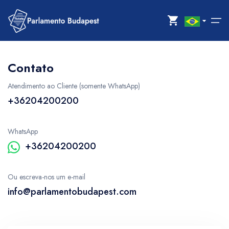
Contato
Início
Select your language
Atendimento ao Cliente (somente WhatsApp)
Galeria de fotos
+36204200200
Spanish
English
Italian
Contato
WhatsApp
Brazil
French
+36204200200
Entrar
Ou escreva-nos um e-mail
info@parlamentobudapest.com